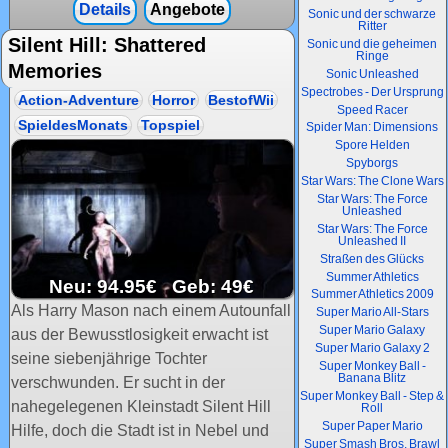
Details
Angebote
Sonic und der schwarze
Ritter
Silent Hill: Shattered
Sonic und die geheimen
Ringe
Memories
Sonic Unleashed
Spectrobes - Der Ursprung
Action-Adventure
Horror
BestofWii
Speed Racer
SpieldesMonats
Topspiel
Spider Man: Dimensions
Spore Helden
Spyborgs
Star Wars: The Clone Wars
Star Wars: The Force
Unleashed
Star Wars: The Force
Unleashed II
Straßen des Glücks
Summer Athletics
Neu: 94.95€ Geb: 49€
Summer Athletics 2009
Als Harry Mason nach einem Autounfall
Super Mario All-Stars
Super Mario Galaxy
aus der Bewusstlosigkeit erwacht ist
Super Mario Galaxy 2
seine siebenjährige Tochter
Super Monkey Ball -
Banana Blitz
verschwunden. Er sucht in der
Super Monkey Ball - Step &
nahegelegenen Kleinstadt Silent Hill
Roll
Super Paper Mario
Hilfe, doch die Stadt ist in Nebel und
Super Smash Bros. Brawl