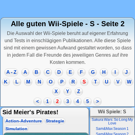
Alle guten Wii-Spiele - S - Seite 2
Die Auswahl der Wii-Spiele beruht auf eigener Erfahrung
und Tests in einschlägigen Publikationen. Alle diese Spiele
sind mit einem gewissen Aufwand gestaltet worden, so dass
in jedem Fall die Freunde des jeweiligen Genres auf ihre
Kosten kommen.
A - Z
A
B
C
D
E
F
G
H
I
J
K
L
M
N
O
P
R
S
T
U
V
W
X
Y
Z
<
1
2
3
4
5
>
Sid Meier's Pirates!
Wii Spiele: S
Sakura Wars: So Long My
Action-Adventure
Strategie
Love
Simulation
Sam&Max Season 1
Sam&Max Season 2