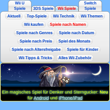
Wii U
Switch
Spiele
3DS Spiele
Wii Spiele
Spiele
Aktuell
Top-Spiele
Wii Technik
Wii Themen
Wii kaufen
Spiele nach Namen
Spiele nach Genres
Spiele nach Datum
Spiele nach Preis
Spiel des Monats
Spiele nach Altersfreigabe
Spiele für Kinder
Wii Tipps & Tricks
Alles Wii Zubehör
Ein magisches Spiel für Denker und Sterngucker:
Neu
für
Android
und
iPhone/iPad