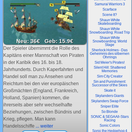
Samurai Warriors 3
Scarface
Scene It?
Shaun White
Skateboarding
Shaun White
Snowboarding: Road Trip
Shaun White
Neu: 36€ Geb: 15.9€
Snowboarding: World
Stage
Der Spieler übernimmt die Rolle des
Sherlock Holmes - Das
Geheimnis des silbernen
Kapitäns einer Mannschaft von Piraten
Ohrrings
in der Karibik des 16. bis 18.
Sid Meier's Pirates!
Silent Hill: Shattered
Jahrhunderts. Durch Kaperfahrten und
Memories
Handel soll man zu Ansehen und
Sim City Creator
Sin and Punishment:
Reichtum bei den vier europäischen
Successor of the Skies
Großmächten (England, Frankreich,
Skate it
Skylanders Giants
Holland, Spanien) kommen, die
Skylanders Swap Force
ihrerseits aber sehr wechselhafte
Sniper Elite
Beziehungen, zwischen Bündnis und
So Blonde
SONIC & SEGA All-Stars
Krieg, pflegen. Man kann
Racing
Handelsschiffe
... weiter
Sonic Colors
Sonic the Hedgehog 4