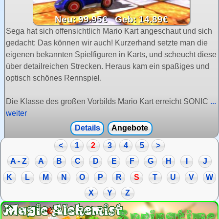
Neu: 99.95€ Geb: 14.89€
Sega hat sich offensichtlich Mario Kart angeschaut und sich
gedacht: Das können wir auch! Kurzerhand setzte man die
eigenen bekannten Spielfiguren in Karts, und scheucht diese
über detailreichen Strecken. Heraus kam ein spaßiges und
optisch schönes Rennspiel.
Die Klasse des großen Vorbilds Mario Kart erreicht SONIC
...
weiter
Details
Angebote
<
1
2
3
4
5
>
A - Z
A
B
C
D
E
F
G
H
I
J
K
L
M
N
O
P
R
S
T
U
V
W
X
Y
Z