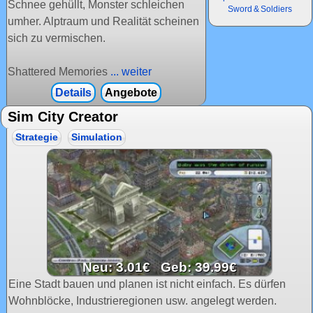
Schnee gehüllt, Monster schleichen
Sword & Soldiers
umher. Alptraum und Realität scheinen
sich zu vermischen.
Shattered Memories
... weiter
Details
Angebote
Sim City Creator
Strategie
Simulation
Neu: 3.01€ Geb: 39.99€
Eine Stadt bauen und planen ist nicht einfach. Es dürfen
Wohnblöcke, Industrieregionen usw. angelegt werden.