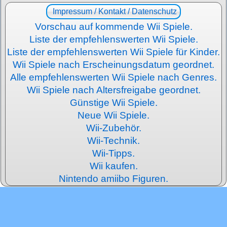
Impressum / Kontakt / Datenschutz
Vorschau auf kommende Wii Spiele.
Liste der empfehlenswerten Wii Spiele.
Liste der empfehlenswerten Wii Spiele für Kinder.
Wii Spiele nach Erscheinungsdatum geordnet.
Alle empfehlenswerten Wii Spiele nach Genres.
Wii Spiele nach Altersfreigabe geordnet.
Günstige Wii Spiele.
Neue Wii Spiele.
Wii-Zubehör.
Wii-Technik.
Wii-Tipps.
Wii kaufen.
Nintendo amiibo Figuren.