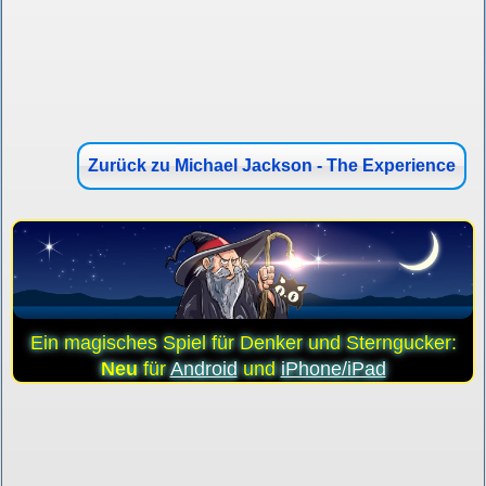
Zurück zu Michael Jackson - The Experience
Ein magisches Spiel für Denker und Sterngucker:
Neu
für
Android
und
iPhone/iPad