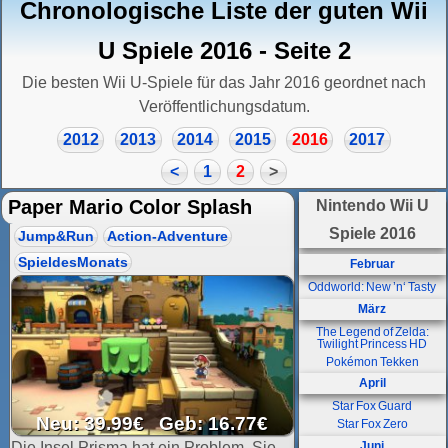
Chronologische Liste der guten Wii
U Spiele 2016 - Seite 2
Die besten Wii U-Spiele für das Jahr 2016 geordnet nach
Veröffentlichungsdatum.
2012
2013
2014
2015
2016
2017
<
1
2
>
Paper Mario Color Splash
Nintendo Wii U
Spiele 2016
Jump&Run
Action-Adventure
SpieldesMonats
Februar
Oddworld: New ’n‘ Tasty
März
The Legend of Zelda:
Twilight Princess HD
Pokémon Tekken
April
Star Fox Guard
Neu: 39.99€ Geb: 16.77€
Star Fox Zero
Die Insel Prisma hat ein Problem. Sie
Juni