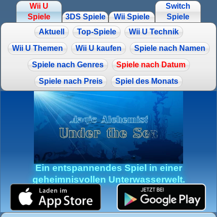
Wii U
Switch
Spiele
3DS Spiele
Wii Spiele
Spiele
Aktuell
Top-Spiele
Wii U Technik
Wii U Themen
Wii U kaufen
Spiele nach Namen
Spiele nach Genres
Spiele nach Datum
Spiele nach Preis
Spiel des Monats
Ein entspannendes Spiel in einer
geheimnisvollen Unterwasserwelt.