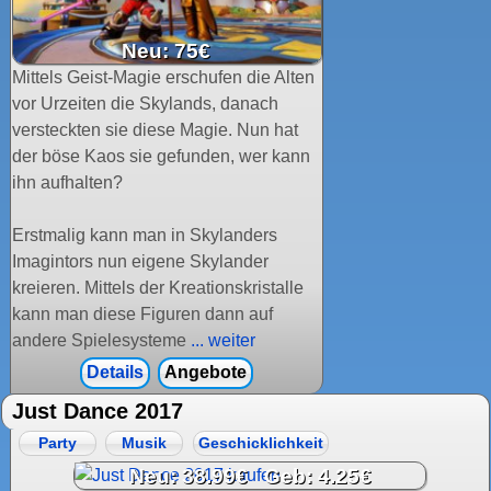
Neu: 75€
Mittels Geist-Magie erschufen die Alten
vor Urzeiten die Skylands, danach
versteckten sie diese Magie. Nun hat
der böse Kaos sie gefunden, wer kann
ihn aufhalten?
Erstmalig kann man in Skylanders
Imagintors nun eigene Skylander
kreieren. Mittels der Kreationskristalle
kann man diese Figuren dann auf
andere Spielesysteme
... weiter
Details
Angebote
Just Dance 2017
Party
Musik
Geschicklichkeit
Neu: 38.99€ Geb: 4.25€