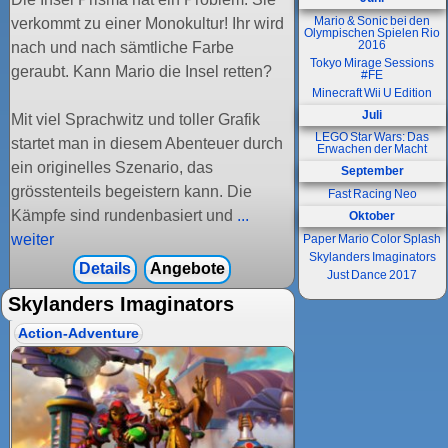
Mario & Sonic bei den
verkommt zu einer Monokultur! Ihr wird
Olympischen Spielen Rio
2016
nach und nach sämtliche Farbe
Tokyo Mirage Sessions
geraubt. Kann Mario die Insel retten?
#FE
Minecraft Wii U Edition
Juli
Mit viel Sprachwitz und toller Grafik
LEGO Star Wars: Das
startet man in diesem Abenteuer durch
Erwachen der Macht
ein originelles Szenario, das
September
grösstenteils begeistern kann. Die
Fast Racing Neo
Kämpfe sind rundenbasiert und
...
Oktober
weiter
Paper Mario Color Splash
Skylanders Imaginators
Details
Angebote
Just Dance 2017
Skylanders Imaginators
Action-Adventure